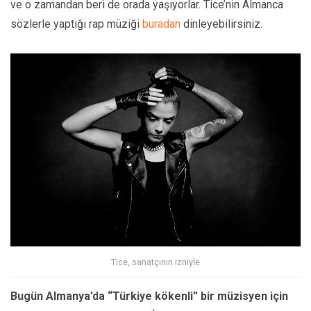
ve o zamandan beri de orada yaşıyorlar. Tice’nin Almanca
sözlerle yaptığı rap müziği
buradan
dinleyebilirsiniz.
Tice, sanatçının izniyle
Bugün Almanya’da “Türkiye kökenli” bir müzisyen için