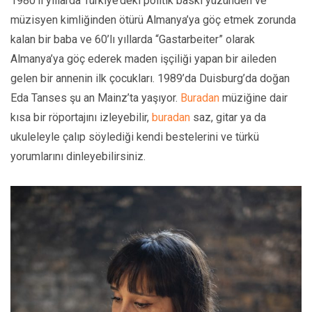
1980’li yıllarda Türkiye’deki politik baskı yüzünden ve
müzisyen kimliğinden ötürü Almanya’ya göç etmek zorunda
kalan bir baba ve 60’lı yıllarda “Gastarbeiter” olarak
Almanya’ya göç ederek maden işçiliği yapan bir aileden
gelen bir annenin ilk çocukları. 1989’da Duisburg’da doğan
Eda Tanses şu an Mainz’ta yaşıyor.
Buradan
müziğine dair
kısa bir röportajını izleyebilir,
buradan
saz, gitar ya da
ukuleleyle çalıp söylediği kendi bestelerini ve türkü
yorumlarını dinleyebilirsiniz.