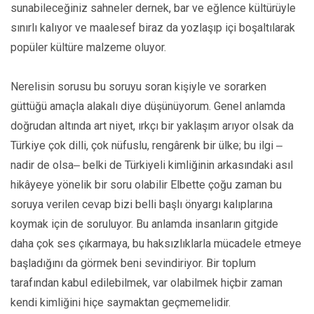
sunabileceğiniz sahneler dernek, bar ve eğlence kültürüyle
sınırlı kalıyor ve maalesef biraz da yozlaşıp içi boşaltılarak
popüler kültüre malzeme oluyor.
Nerelisin sorusu bu soruyu soran kişiyle ve sorarken
güttüğü amaçla alakalı diye düşünüyorum. Genel anlamda
doğrudan altında art niyet, ırkçı bir yaklaşım arıyor olsak da
Türkiye çok dilli, çok nüfuslu, rengârenk bir ülke; bu ilgi ‒
nadir de olsa‒ belki de Türkiyeli kimliğinin arkasındaki asıl
hikâyeye yönelik bir soru olabilir Elbette çoğu zaman bu
soruya verilen cevap bizi belli başlı önyargı kalıplarına
koymak için de soruluyor. Bu anlamda insanların gitgide
daha çok ses çıkarmaya, bu haksızlıklarla mücadele etmeye
başladığını da görmek beni sevindiriyor. Bir toplum
tarafından kabul edilebilmek, var olabilmek hiçbir zaman
kendi kimliğini hiçe saymaktan geçmemelidir.