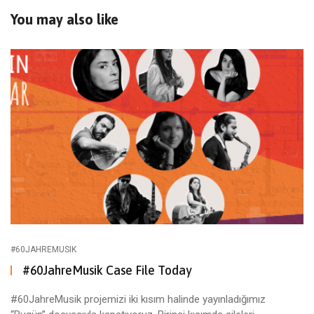
You may also like
#60JAHREMUSIK
#60JahreMusik Case File Today
#60JahreMusik projemizi iki kısım halinde yayınladığımız