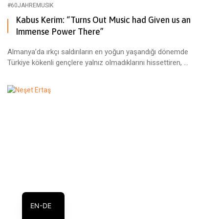
#60JAHREMUSIK
Kabus Kerim: “Turns Out Music had Given us an
Immense Power There”
Almanya’da ırkçı saldırıların en yoğun yaşandığı dönemde
Türkiye kökenli gençlere yalnız olmadıklarını hissettiren, ...
TR
EN-DE