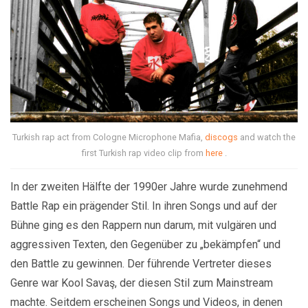
Turkish rap act from Cologne Microphone Mafia,
discogs
and watch the
first Turkish rap video clip from
here
.
In der zweiten Hälfte der 1990er Jahre wurde zunehmend
Battle Rap ein prägender Stil. In ihren Songs und auf der
Bühne ging es den Rappern nun darum, mit vulgären und
aggressiven Texten, den Gegenüber zu „bekämpfen“ und
den Battle zu gewinnen. Der führende Vertreter dieses
Genre war Kool Savaş, der diesen Stil zum Mainstream
machte. Seitdem erscheinen Songs und Videos, in denen