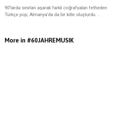
90’larda sınırları aşarak farklı coğrafyaları fetheden
Türkçe pop, Almanya’da da bir kitle oluşturdu. ...
More in
#60JAHREMUSIK