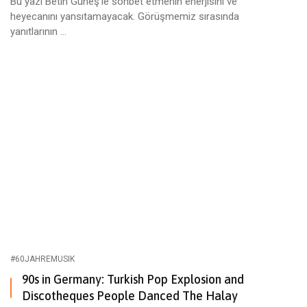
Bu yazı Betin Güneş’le sohbet etmenin enerjisini ve
heyecanını yansıtamayacak. Görüşmemiz sırasında
yanıtlarının ...
#60JAHREMUSIK
90s in Germany: Turkish Pop Explosion and
Discotheques People Danced The Halay