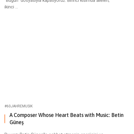
“Bugün” dosyasıyla kapatıyoruz. Birinci kısımda aileleri,
ikinci ...
#60JAHREMUSIK
A Composer Whose Heart Beats with Music: Betin
Güneş