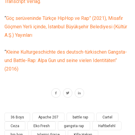
Transcript Verlag.
“
Göç serüveninde Türkçe HipHop ve Rap” (2021), Misafir
Göçmen Yerli içinde, İstanbul Büyükşehir Belediyesi (Kültür
A.Ş.) Yayınları
“
Kleine Kulturgeschichte des deutsch-türkischen Gangsta-
und Battle-Rap: Alpa Gun und seine vielen Identitäten”
(2016)
36 Boys
Apache 207
battle rap
Cartel
Ceza
Eko Fresh
gangsta rap
Haftbefehl
hip hop
Islamic Force
Killa Hakan