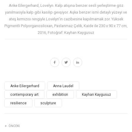
Anke Eilergerhard, Lovelyn. Kalp atışına benzer sesli yerleştirme göz
yanılmasıyla kalp gibi kasılıp gevşiyor. Aşka benzer ismi detaylı yüzeyi ve
ateş kırmızısı rengiyle Lovelyn’in cazibesine kapılmamak zor. Yüksek
Pigmentli Polyorganosiloxan, Paslanmaz Çelik, Kaide ile 230 x 90 x 77 cm,
2016, Fotoğraf: Kayhan Kaygusuz
Anke Eilergerhard
Anna Laudel
contemporary art
exhibition
Kayhan Kaygusuz
resilience
sculpture
ÖNCEKI