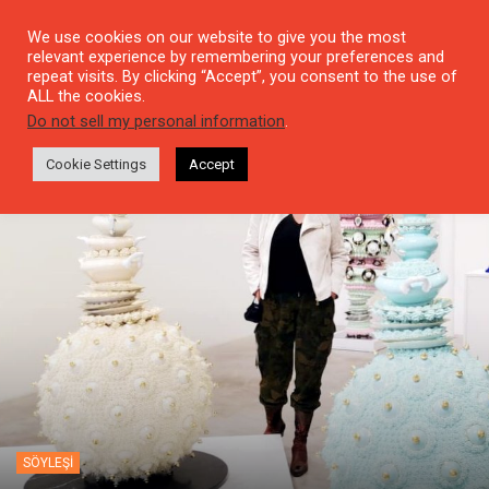
We use cookies on our website to give you the most
relevant experience by remembering your preferences and
repeat visits. By clicking “Accept”, you consent to the use of
ALL the cookies.
Do not sell my personal information
.
Cookie Settings
Accept
SÖYLEŞI