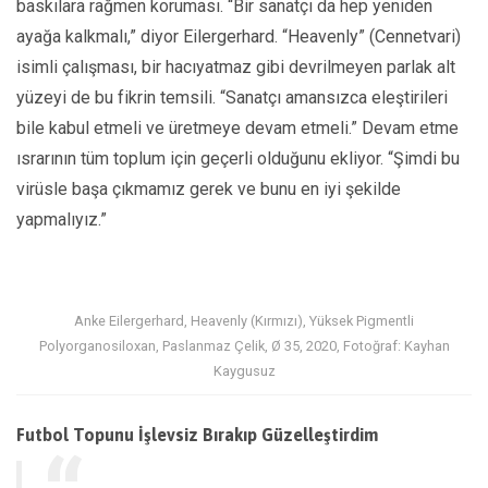
baskılara rağmen koruması. “Bir sanatçı da hep yeniden
ayağa kalkmalı,” diyor Eilergerhard. “Heavenly” (Cennetvari)
isimli çalışması, bir hacıyatmaz gibi devrilmeyen parlak alt
yüzeyi de bu fikrin temsili. “Sanatçı amansızca eleştirileri
bile kabul etmeli ve üretmeye devam etmeli.” Devam etme
ısrarının tüm toplum için geçerli olduğunu ekliyor. “Şimdi bu
virüsle başa çıkmamız gerek ve bunu en iyi şekilde
yapmalıyız.”
Anke Eilergerhard, Heavenly (Kırmızı), Yüksek Pigmentli
Polyorganosiloxan, Paslanmaz Çelik, Ø 35, 2020, Fotoğraf: Kayhan
Kaygusuz
Futbol Topunu İşlevsiz Bırakıp Güzelleştirdim