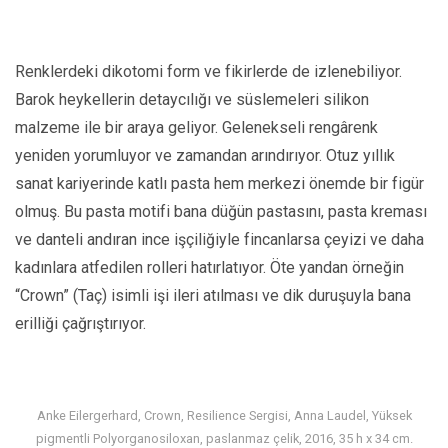
Renklerdeki dikotomi form ve fikirlerde de izlenebiliyor.
Barok heykellerin detaycılığı ve süslemeleri silikon
malzeme ile bir araya geliyor. Gelenekseli rengârenk
yeniden yorumluyor ve zamandan arındırıyor. Otuz yıllık
sanat kariyerinde katlı pasta hem merkezi önemde bir figür
olmuş. Bu pasta motifi bana düğün pastasını, pasta kreması
ve danteli andıran ince işçiliğiyle fincanlarsa çeyizi ve daha
kadınlara atfedilen rolleri hatırlatıyor. Öte yandan örneğin
“Crown” (Taç) isimli işi ileri atılması ve dik duruşuyla bana
erilliği çağrıştırıyor.
Anke Eilergerhard, Crown, Resilience Sergisi, Anna Laudel, Yüksek
pigmentli Polyorganosiloxan, paslanmaz çelik, 2016, 35 h x 34 cm.