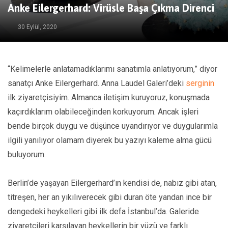
Anke Eilergerhard: Virüsle Başa Çıkma Direnci
30 Eylül, 2020
“Kelimelerle anlatamadıklarımı sanatımla anlatıyorum,” diyor
sanatçı Anke Eilergerhard. Anna Laudel Galeri’deki
serginin
ilk ziyaretçisiyim. Almanca iletişim kuruyoruz, konuşmada
kaçırdıklarım olabileceğinden korkuyorum. Ancak işleri
bende birçok duygu ve düşünce uyandırıyor ve duygularımla
ilgili yanılıyor olamam diyerek bu yazıyı kaleme alma gücü
buluyorum.
Berlin’de yaşayan Eilergerhard’ın kendisi de, nabız gibi atan,
titreşen, her an yıkılıverecek gibi duran öte yandan ince bir
dengedeki heykelleri gibi ilk defa İstanbul’da. Galeride
ziyaretçileri karşılayan heykellerin bir yüzü ve farklı