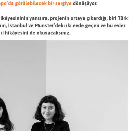
po’da görülebilecek bir sergiye
dönüşüyor.
âyesininin yanısıra, projenin ortaya çıkardığı, biri Türk
nın, İstanbul ve Münster’deki iki evde geçen ve bu evler
Seyir Quartier’nin İstanbul
Seyir Quartier İstanbul
Ayağı’na Luisa Ringel Seçildi
Etkinlikleri: Kırılganlık 
i hikâyesini de okuyacaksınız.
Hikâyeleri