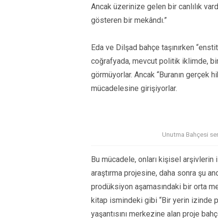
Ancak üzerinize gelen bir canlılık va
gösteren bir mekândı.”
Eda ve Dilşad bahçe taşınırken “enstitüd
coğrafyada, mevcut politik iklimde, bi
görmüyorlar. Ancak “Buranın gerçek hikâ
mücadelesine girişiyorlar.
Unutma Bahçesi sergi
Bu mücadele, onları kişisel arşivlerin
araştırma projesine, daha sonra şu a
prodüksiyon aşamasındaki bir orta met
kitap ismindeki gibi “Bir yerin izinde
yaşantısını merkezine alan proje bahçe