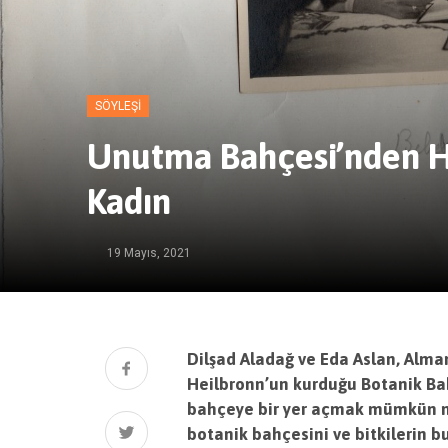
SÖYLEŞI
Unutma Bahçesi’nden Hatı
Kadın
19 Mayıs, 2021
Dilşad Aladağ ve Eda Aslan, Alma
Heilbronn’un kurduğu Botanik Bah
bahçeye bir yer açmak mümkün mü?
botanik bahçesini ve bitkilerin 