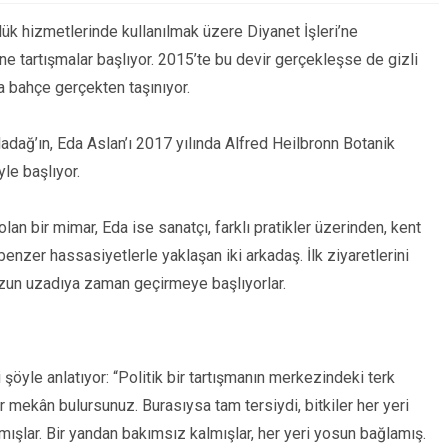
lük hizmetlerinde kullanılmak üzere Diyanet İşleri’ne
ne tartışmalar başlıyor. 2015’te bu devir gerçekleşse de gizli
a bahçe gerçekten taşınıyor.
adağ’ın, Eda Aslan’ı 2017 yılında Alfred Heilbronn Botanik
le başlıyor.
an bir mimar, Eda ise sanatçı, farklı pratikler üzerinden, kent
enzer hassasiyetlerle yaklaşan iki arkadaş. İlk ziyaretlerini
uzun uzadıya zaman geçirmeye başlıyorlar.
i şöyle anlatıyor: “Politik bir tartışmanın merkezindeki terk
r mekân bulursunuz. Burasıysa tam tersiydi, bitkiler her yeri
nmışlar. Bir yandan bakımsız kalmışlar, her yeri yosun bağlamış.