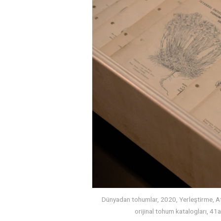
Dünyadan tohumlar, 2020, Yerleştirme, Af
orijinal tohum katalogları, 4