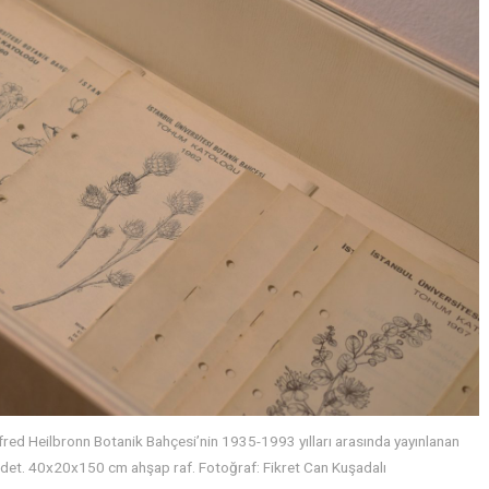
red Heilbronn Botanik Bahçesi’nin 1935-1993 yılları arasında yayınlanan
1adet. 40x20x150 cm ahşap raf. Fotoğraf: Fikret Can Kuşadalı