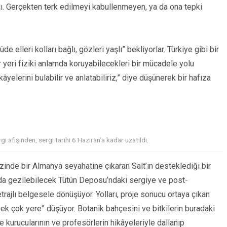
rdı. Gerçekten terk edilmeyi kabullenmeyen, ya da ona tepki
e elleri kolları bağlı, gözleri yaşlı” bekliyorlar. Türkiye gibi bir
r yeri fiziki anlamda koruyabilecekleri bir mücadele yolu
yelerini bulabilir ve anlatabiliriz,” diye düşünerek bir hafıza
 afişinden, sergi tarihi 6 Haziran’a kadar uzatıldı.
 izinde bir Almanya seyahatine çıkaran Salt’ın desteklediği bir
nda gezilebilecek Tütün Deposu’ndaki sergiye ve post-
rajlı belgesele dönüşüyor. Yolları, proje sonucu ortaya çıkan
 pek çok yere” düşüyor. Botanik bahçesini ve bitkilerin buradaki
 kurucularının ve profesörlerin hikâyeleriyle dallanıp