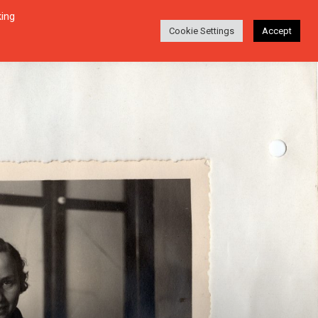
king
Login
Ara
EŞI
HAKKINDA
TR
Cookie Settings
Accept