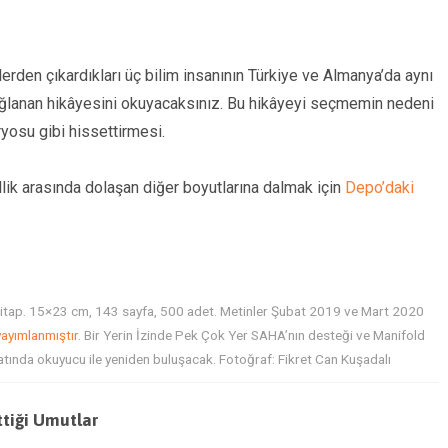
lerden çıkardıkları üç bilim insanının Türkiye ve Almanya’da aynı
ağlanan hikâyesini okuyacaksınız. Bu hikâyeyi seçmemin nedeni
ryosu gibi hissettirmesi.
llik arasında dolaşan diğer boyutlarına dalmak için
Depo’daki
 kitap. 15×23 cm, 143 sayfa, 500 adet. Metinler Şubat 2019 ve Mart 2020
ayımlanmıştır
. Bir Yerin İzinde Pek Çok Yer SAHA’nın desteği ve Manifold
formatında okuyucu ile yeniden buluşacak. Fotoğraf: Fikret Can Kuşadalı
ttiği Umutlar