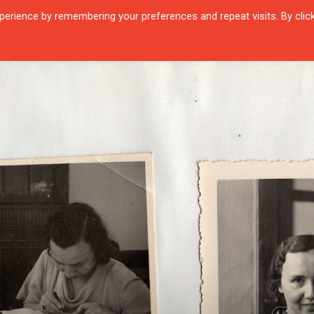
erience by remembering your preferences and repeat visits. By clic
QUARTIER
ŞEHIRLER
KARŞILAŞMALAR
ZAMANIN İÇINDEN
SÖYL