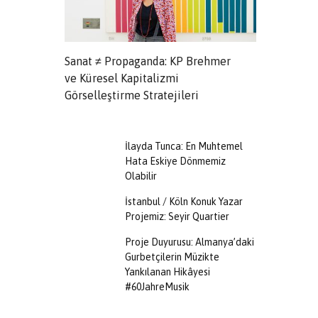
Sanat ≠ Propaganda: KP Brehmer
Seyir Quarti
ve Güç
ve Küresel Kapitalizmi
Ayağı’na Lui
Görselleştirme Stratejileri
İlayda Tunca: En Muhtemel
Hata Eskiye Dönmemiz
Olabilir
İstanbul / Köln Konuk Yazar
Projemiz: Seyir Quartier
Proje Duyurusu: Almanya’daki
Gurbetçilerin Müzikte
Yankılanan Hikâyesi
#60JahreMusik