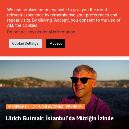
We use cookies on our website to give you the most
relevant experience by remembering your preferences and
repeat visits. By clicking “Accept”, you consent to the use of
ALL the cookies.
Frankfurt Kitap Fuarı
Do not sell my personal information
.
Bookfest Programı
Cookie Settings
Accept
FRANKFURT KITAP FUARI BOOKFEST PROGRAMI
Ulrich Gutmair: İstanbul’da Müziğin İzinde