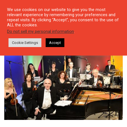
We use cookies on our website to give you the most
relevant experience by remembering your preferences and
repeat visits. By clicking “Accept”, you consent to the use of
ALL the cookies.
Tag: 7 Nota 7 Kıta
Do not sell my personal information
.
Cookie Settings
Accept