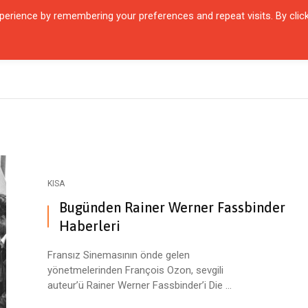
erience by remembering your preferences and repeat visits. By clic
QUARTIER
ŞEHIRLER
KARŞILAŞMALAR
ZAMANIN İÇINDEN
SÖYL
KISA
Bugünden Rainer Werner Fassbinder
Haberleri
Fransız Sinemasının önde gelen
yönetmelerinden François Ozon, sevgili
Evde Festival: Videonale.18
Marie von Heyl: Sanat D
auteur’ü Rainer Werner Fassbinder’i Die ...
Yeni Format ve Birlikteli