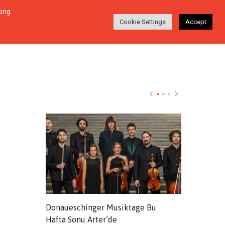
king
Login
Ara
EŞI
HAKKINDA
TR
Cookie Settings
Accept
ünyasında
Donaueschinger Musiktage Bu
Evde Festiv
klere
Hafta Sonu Arter’de