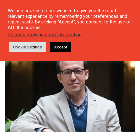
We use cookies on our website to give you the most
relevant experience by remembering your preferences and
repeat visits. By clicking “Accept”, you consent to the use of
ALL the cookies.
Tag: Jorge Luis Borges
Do not sell my personal information
.
Cookie Settings
Accept