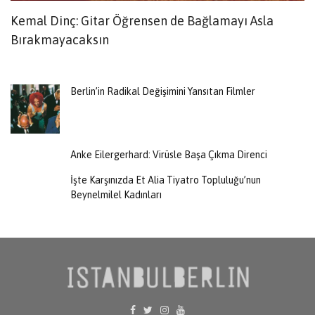
Kemal Dinç: Gitar Öğrensen de Bağlamayı Asla
K
Bırakmayacaksın
M
Berlin’in Radikal Değişimini Yansıtan Filmler
Anke Eilergerhard: Virüsle Başa Çıkma Direnci
İşte Karşınızda Et Alia Tiyatro Topluluğu’nun
Beynelmilel Kadınları