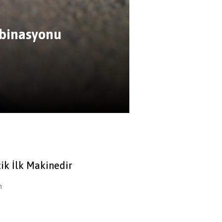
mbinasyonu
ik İlk Makinedir
n