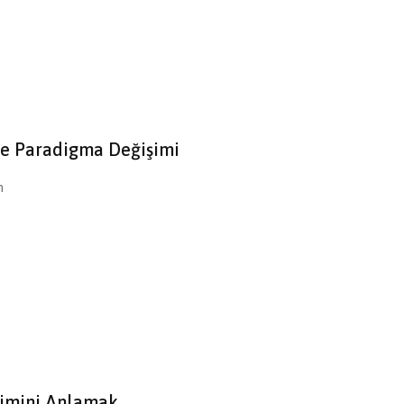
te Paradigma Değişimi
n
rimini Anlamak