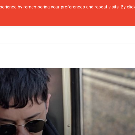
erience by remembering your preferences and repeat visits. By clic
QUARTIER
ŞEHIRLER
KARŞILAŞMALAR
ZAMANIN İÇINDEN
SÖYL