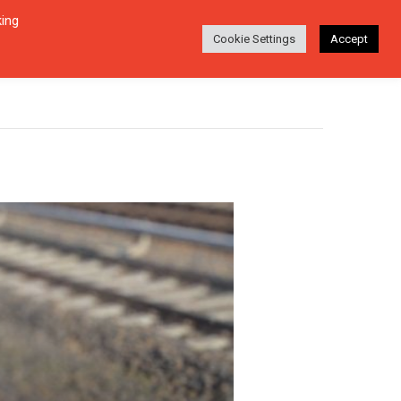
king
Login
Ara
EŞI
HAKKINDA
TR
Cookie Settings
Accept