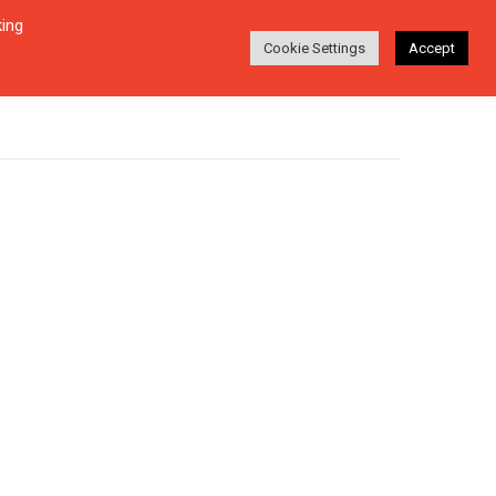
king
Login
Ara
EŞI
HAKKINDA
TR
Cookie Settings
Accept