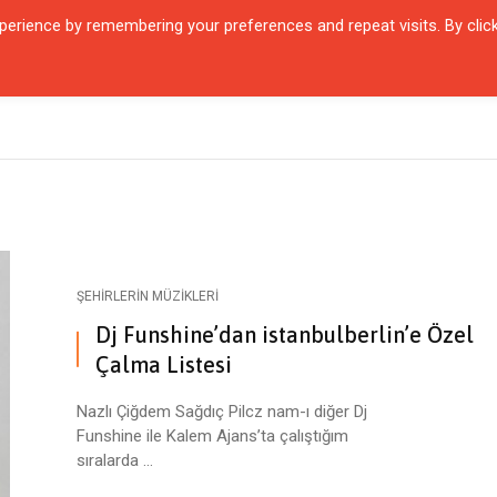
erience by remembering your preferences and repeat visits. By clic
QUARTIER
ŞEHIRLER
KARŞILAŞMALAR
ZAMANIN İÇINDEN
SÖYL
ŞEHIRLERIN MÜZIKLERI
Dj Funshine’dan istanbulberlin’e Özel
Çalma Listesi
Nazlı Çiğdem Sağdıç Pilcz nam-ı diğer Dj
Funshine ile Kalem Ajans’ta çalıştığım
sıralarda ...