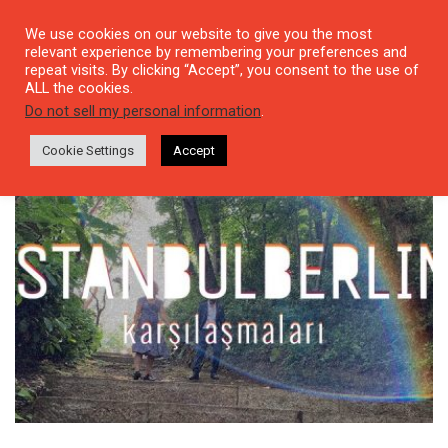
We use cookies on our website to give you the most
relevant experience by remembering your preferences and
repeat visits. By clicking “Accept”, you consent to the use of
ALL the cookies.
Tag: cigdem ikiisik
Do not sell my personal information
.
Cookie Settings
Accept