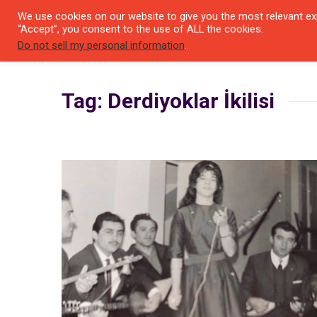
We use cookies on our website to give you the most relevant exp
SEYIR 
“Accept”, you consent to the use of ALL the cookies.
Do not sell my personal information
.
Tag: Derdiyoklar İkilisi