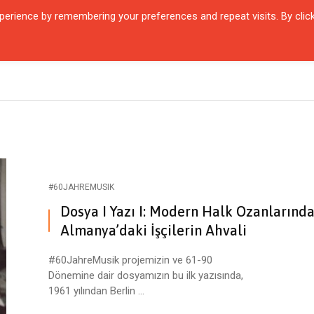
erience by remembering your preferences and repeat visits. By clic
QUARTIER
ŞEHIRLER
KARŞILAŞMALAR
ZAMANIN İÇINDEN
SÖYL
#60JAHREMUSIK
Dosya I Yazı I: Modern Halk Ozanlarınd
Almanya’daki İşçilerin Ahvali
#60JahreMusik projemizin ve 61-90
Dönemine dair dosyamızın bu ilk yazısında,
1961 yılından Berlin ...