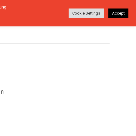
king
Login
Ara
EŞI
HAKKINDA
TR
Cookie Settings
Accept
an