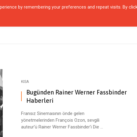
erience by remembering your preferences and repeat visits. By clic
QUARTIER
ŞEHIRLER
KARŞILAŞMALAR
ZAMANIN İÇINDEN
SÖYL
KISA
Bugünden Rainer Werner Fassbinder
Haberleri
Fransız Sinemasının önde gelen
yönetmelerinden François Ozon, sevgili
auteur’ü Rainer Werner Fassbinder’i Die ...