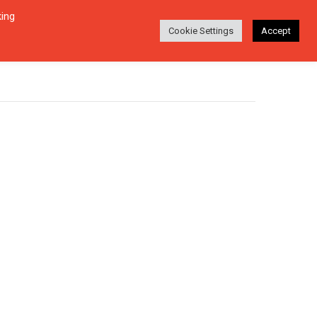
king
Login
Ara
EŞI
HAKKINDA
TR
Cookie Settings
Accept