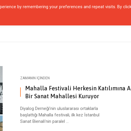
erience by remembering your preferences and repeat visits. By clic
QUARTIER
ŞEHIRLER
KARŞILAŞMALAR
ZAMANIN İÇINDEN
SÖYL
ZAMANIN İÇINDEN
Mahalla Festivali Herkesin Katılımına A
Bir Sanat Mahallesi Kuruyor
Diyalog Derneği’nin uluslararası ortaklarla
başlattığı Mahalla festivali, ilk kez İstanbul
Sanat Bienali’nin paralel ...