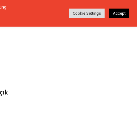
king
Login
Ara
EŞI
HAKKINDA
TR
Cookie Settings
Accept
çık