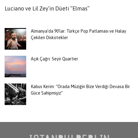
Luciano ve Lil Zey’in Düeti “Elmas”
T
B
Almanya’da 90’lar: Türkçe Pop Patlaması ve Halay
Çekilen Diskotekler
Açık Çağrı: Seyir Quartier
Kabus Kerim: “Orada Müziğin Bize Verdiği Devasa Bir
Güce Sahipmişiz”