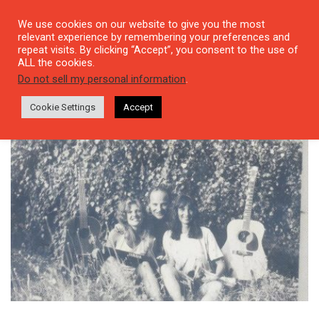
We use cookies on our website to give you the most
relevant experience by remembering your preferences and
repeat visits. By clicking “Accept”, you consent to the use of
ALL the cookies.
Tag: The Kadri Six Feat Lamia
Do not sell my personal information
.
Cookie Settings
Accept