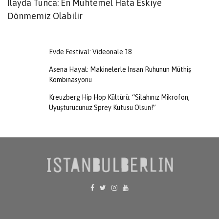
İlayda Tunca: En Muhtemel Hata Eskiye
A
Dönmemiz Olabilir
Evde Festival: Videonale.18
Asena Hayal: Makinelerle İnsan Ruhunun Müthiş
Kombinasyonu
Kreuzberg Hip Hop Kültürü: “Silahınız Mikrofon,
Uyuşturucunuz Sprey Kutusu Olsun!”