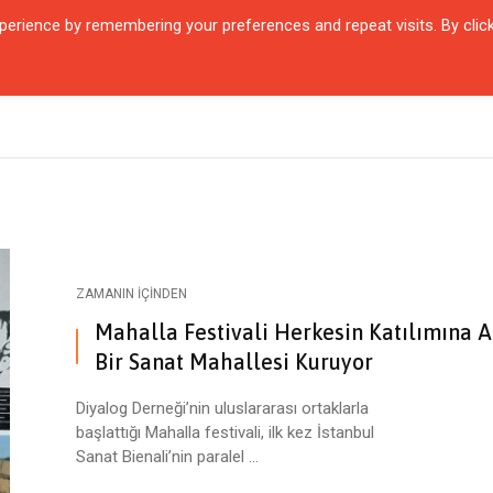
erience by remembering your preferences and repeat visits. By clic
QUARTIER
ŞEHIRLER
KARŞILAŞMALAR
ZAMANIN İÇINDEN
SÖYL
ZAMANIN İÇINDEN
Mahalla Festivali Herkesin Katılımına A
Bir Sanat Mahallesi Kuruyor
Diyalog Derneği’nin uluslararası ortaklarla
başlattığı Mahalla festivali, ilk kez İstanbul
Sanat Bienali’nin paralel ...