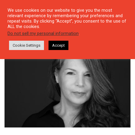
We use cookies on our website to give you the most
relevant experience by remembering your preferences and
repeat visits. By clicking “Accept”, you consent to the use of
ALL the cookies.
Tag: filmmaking
Do not sell my personal information
.
Cookie Settings
Accept