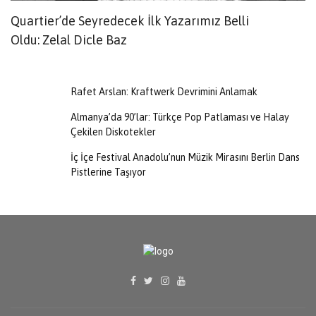
Quartier’de Seyredecek İlk Yazarımız Belli
B
Oldu: Zelal Dicle Baz
N
Rafet Arslan: Kraftwerk Devrimini Anlamak
Almanya’da 90’lar: Türkçe Pop Patlaması ve Halay
Çekilen Diskotekler
İç İçe Festival Anadolu’nun Müzik Mirasını Berlin Dans
Pistlerine Taşıyor