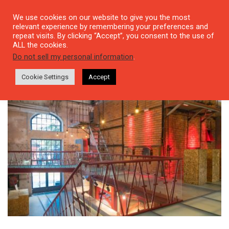
We use cookies on our website to give you the most
relevant experience by remembering your preferences and
repeat visits. By clicking “Accept”, you consent to the use of
ALL the cookies.
Tag: immigration
Do not sell my personal information
.
Cookie Settings
Accept