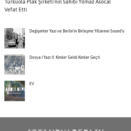
Türküola Plak Şirketi’nin Sahibi Yılmaz Asöcal
Al
Vefat Etti
K
Değişimler Yazı ve Berlin’in Birleşme Yıllarının Sound’u
Dosya I Yazı II: Kimler Geldi Kimler Geçti
EV