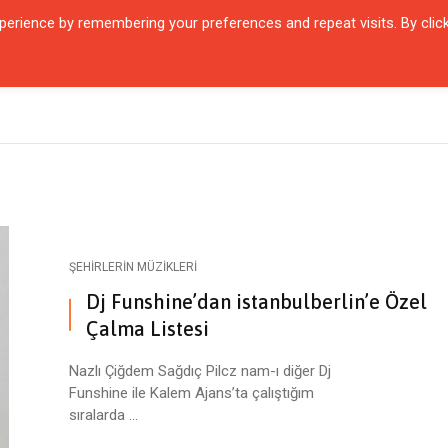
erience by remembering your preferences and repeat visits. By clic
QUARTIER
ŞEHIRLER
KARŞILAŞMALAR
ZAMANIN İÇINDEN
SÖYL
ŞEHIRLERIN MÜZIKLERI
Dj Funshine’dan istanbulberlin’e Özel
Çalma Listesi
Nazlı Çiğdem Sağdıç Pilcz nam-ı diğer Dj
Funshine ile Kalem Ajans’ta çalıştığım
sıralarda ...