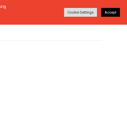
king
Login
Ara
EŞI
HAKKINDA
TR
Cookie Settings
Accept