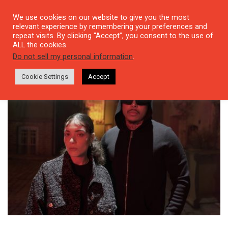
We use cookies on our website to give you the most
relevant experience by remembering your preferences and
repeat visits. By clicking “Accept”, you consent to the use of
ALL the cookies.
Tag: Lil Zey
Do not sell my personal information
.
Cookie Settings
Accept