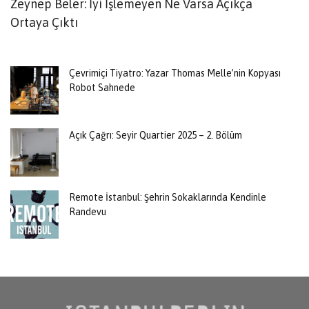
Zeynep Beler: İyi İşlemeyen Ne Varsa Açıkça
i
Ortaya Çıktı
Çevrimiçi Tiyatro: Yazar Thomas Melle’nin Kopyası
Robot Sahnede
Açık Çağrı: Seyir Quartier 2025 – 2. Bölüm
Remote İstanbul: Şehrin Sokaklarında Kendinle
Randevu