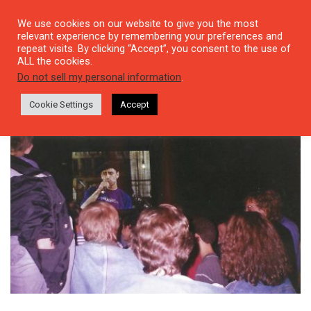
We use cookies on our website to give you the most
relevant experience by remembering your preferences and
repeat visits. By clicking “Accept”, you consent to the use of
ALL the cookies.
Tag: Metin Türköz
Do not sell my personal information
.
Cookie Settings
Accept