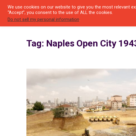
We use cookies on our website to give you the most relevant exp
SEYIR 
“Accept”, you consent to the use of ALL the cookies.
Do not sell my personal information
.
Tag: Naples Open City 19