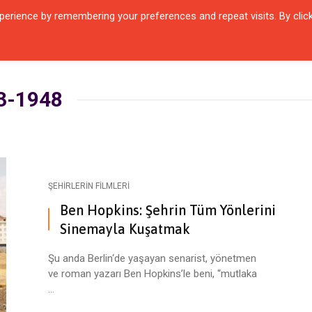
erience by remembering your preferences and repeat visits. By clic
QUARTIER
ŞEHIRLER
KARŞILAŞMALAR
ZAMANIN İÇINDEN
SÖYL
43-1948
ŞEHIRLERIN FILMLERI
Ben Hopkins: Şehrin Tüm Yönlerini
Sinemayla Kuşatmak
Şu anda Berlin‘de yaşayan senarist, yönetmen
ve roman yazarı Ben Hopkins’le beni, “mutlaka
Kurgu ve Gerçekliğin Diyaloğu:
Gerhard Meier: Hani Sen
...
İki Deprem Arasında İstanbul
Tercümansın ya!