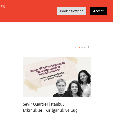
king
Login
Ara
EŞI
HAKKINDA
TR
Cookie Settings
Accept
Seyir Quartier İstanbul
Kurgu ve Ge
Etkinlikleri: Kırılganlık ve Güç
İki Deprem 