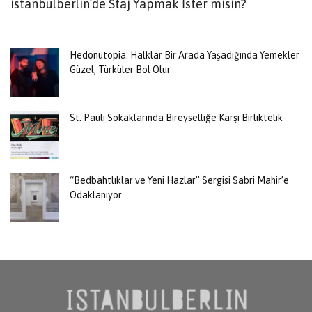
istanbulberlin’de Staj Yapmak İster misin?
T
B
Hedonutopia: Halklar Bir Arada Yaşadığında Yemekler
Güzel, Türküler Bol Olur
St. Pauli Sokaklarında Bireyselliğe Karşı Birliktelik
“Bedbahtlıklar ve Yeni Hazlar” Sergisi Sabri Mahir’e
Odaklanıyor