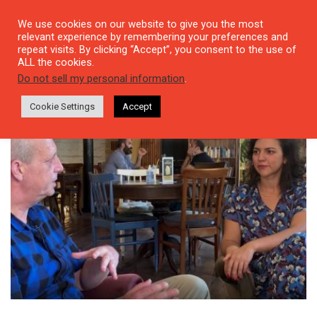
We use cookies on our website to give you the most
relevant experience by remembering your preferences and
repeat visits. By clicking “Accept”, you consent to the use of
ALL the cookies.
Tag: Duvara Karşı
Do not sell my personal information
.
Cookie Settings
Accept