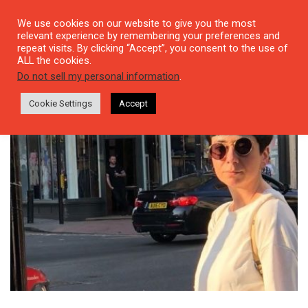
We use cookies on our website to give you the most
relevant experience by remembering your preferences and
repeat visits. By clicking “Accept”, you consent to the use of
ALL the cookies.
Tag: epik ne okuyor
Do not sell my personal information
.
Cookie Settings
Accept