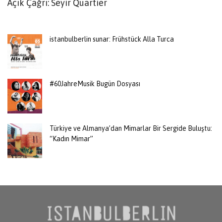
Açık Çağrı: Seyir Quartier
B
K
istanbulberlin sunar: Frühstück Alla Turca
#60JahreMusik Bugün Dosyası
Türkiye ve Almanya’dan Mimarlar Bir Sergide Buluştu:
“Kadın Mimar”