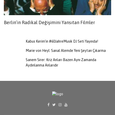
Berlin’in Radikal Değişimini Yansıtan Filmler
U
Ül
Kabus Kerim’in #60JahreMusik DJ Seti Yayında!
Marie von Heyl: Sanal Alemde Yeni Şeytan Çıkarma
Sanem Sirer: Kriz Anları Bazen Aynı Zamanda
Aydınlanma Anlarıdır