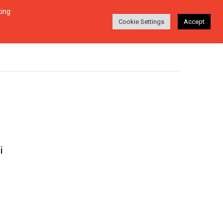
king
Login
Ara
EŞI
HAKKINDA
TR
Cookie Settings
Accept
i