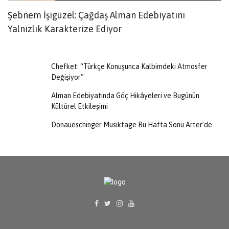
Şebnem İşigüzel: Çağdaş Alman Edebiyatını
S
Yalnızlık Karakterize Ediyor
R
Chefket: “Türkçe Konuşunca Kalbimdeki Atmosfer
Değişiyor”
Alman Edebiyatında Göç Hikâyeleri ve Bugünün
Kültürel Etkileşimi
Donaueschinger Musiktage Bu Hafta Sonu Arter’de