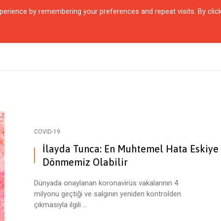
erience by remembering your preferences and repeat visits. By clic
QUARTIER
ŞEHIRLER
KARŞILAŞMALAR
ZAMANIN İÇINDEN
SÖYL
COVID-19
İlayda Tunca: En Muhtemel Hata Eskiye
Dönmemiz Olabilir
Dünyada onaylanan koronavirüs vakalarının 4
milyonu geçtiği ve salgının yeniden kontrolden
çıkmasıyla ilgili ...