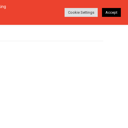
king
Login
Ara
EŞI
HAKKINDA
TR
Cookie Settings
Accept