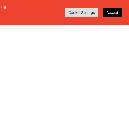
king
Login
Ara
EŞI
HAKKINDA
TR
Cookie Settings
Accept