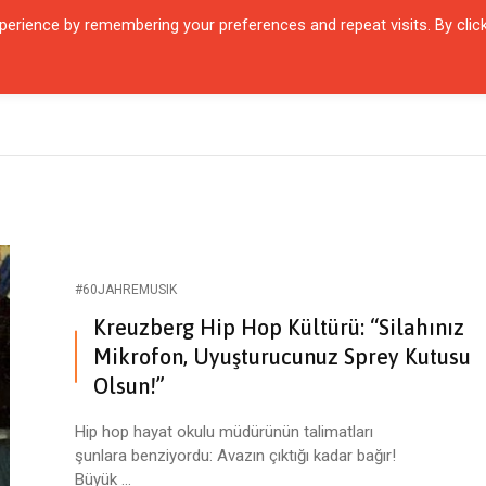
erience by remembering your preferences and repeat visits. By clic
QUARTIER
ŞEHIRLER
KARŞILAŞMALAR
ZAMANIN İÇINDEN
SÖYL
#60JAHREMUSIK
Kreuzberg Hip Hop Kültürü: “Silahınız
Mikrofon, Uyuşturucunuz Sprey Kutusu
Olsun!”
Hip hop hayat okulu müdürünün talimatları
şunlara benziyordu: Avazın çıktığı kadar bağır!
Büyük ...