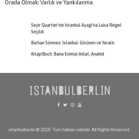
Orada Olmak: Varlık ve Yankılanma
G
N
Seyir Quartier’nin İstanbul Ayağı’na Luisa Ringel
Seçildi
Burhan Sönmez: İstanbul: Görünen ve Yeraltı
KitapIBuch: Bana Evimizi Anlat, Anahid
istanbulberlin © 2020. Tüm hakları saklıdır. All Rights Reserved.