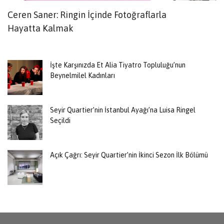
Ceren Saner: Ringin İçinde Fotoğraflarla
B
Hayatta Kalmak
İşte Karşınızda Et Alia Tiyatro Topluluğu’nun
Beynelmilel Kadınları
Seyir Quartier’nin İstanbul Ayağı’na Luisa Ringel
Seçildi
Açık Çağrı: Seyir Quartier’nin İkinci Sezon İlk Bölümü