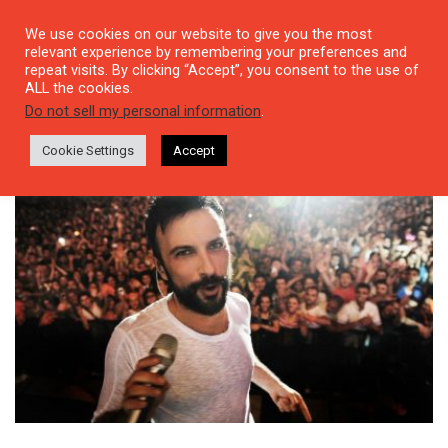
We use cookies on our website to give you the most
relevant experience by remembering your preferences and
repeat visits. By clicking “Accept”, you consent to the use of
ALL the cookies.
Tag: Radyo Multiculti
Do not sell my personal information
.
Cookie Settings
Accept