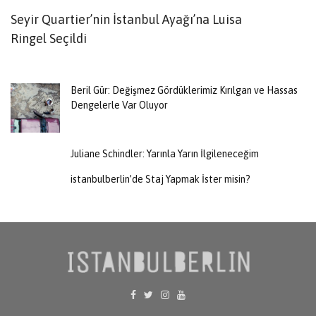
Seyir Quartier’nin İstanbul Ayağı’na Luisa
K
Ringel Seçildi
Y
Beril Gür: Değişmez Gördüklerimiz Kırılgan ve Hassas
Dengelerle Var Oluyor
Juliane Schindler: Yarınla Yarın İlgileneceğim
istanbulberlin’de Staj Yapmak İster misin?