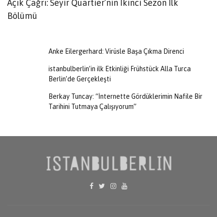
Açık Çağrı: Seyir Quartier’nin İkinci Sezon İlk
G
Bölümü
Anke Eilergerhard: Virüsle Başa Çıkma Direnci
istanbulberlin’in ilk Etkinliği Frühstück Alla Turca
Berlin’de Gerçekleşti
Berkay Tuncay: “İnternette Gördüklerimin Nafile Bir
Tarihini Tutmaya Çalışıyorum”