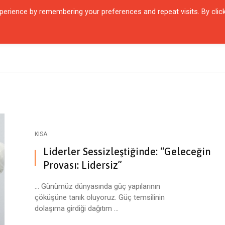
erience by remembering your preferences and repeat visits. By clic
QUARTIER
ŞEHIRLER
KARŞILAŞMALAR
ZAMANIN İÇINDEN
SÖYL
KISA
Liderler Sessizleştiğinde: “Geleceğin
Provası: Lidersiz”
… Günümüz dünyasında güç yapılarının
çöküşüne tanık oluyoruz. Güç temsilinin
dolaşıma girdiği dağıtım ...