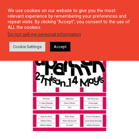
We use cookies on our website to give you the most
relevant experience by remembering your preferences and
repeat visits. By clicking “Accept”, you consent to the use of
ALL the cookies.
Tag: Cins
Do not sell my personal information
.
Cookie Settings
Accept