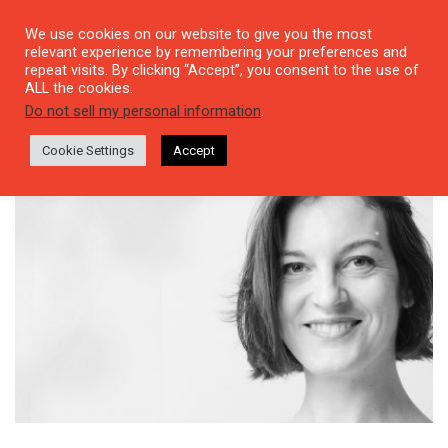
We use cookies on our website to give you the most
relevant experience by remembering your preferences and
repeat visits. By clicking “Accept”, you consent to the use of
ALL the cookies.
Tag: editor
Do not sell my personal information
.
Cookie Settings
Accept