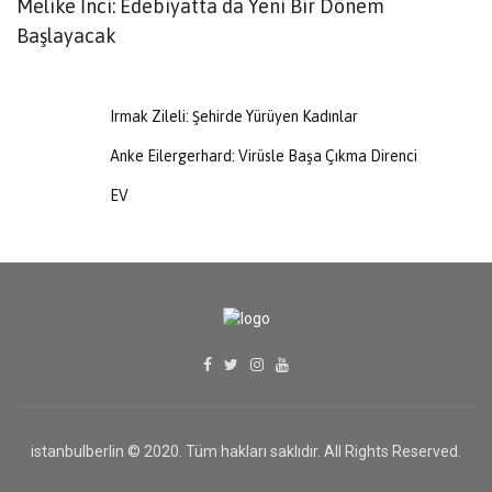
Melike İnci: Edebiyatta da Yeni Bir Dönem
I
Başlayacak
Irmak Zileli: Şehirde Yürüyen Kadınlar
Anke Eilergerhard: Virüsle Başa Çıkma Direnci
EV
istanbulberlin © 2020. Tüm hakları saklıdır. All Rights Reserved.