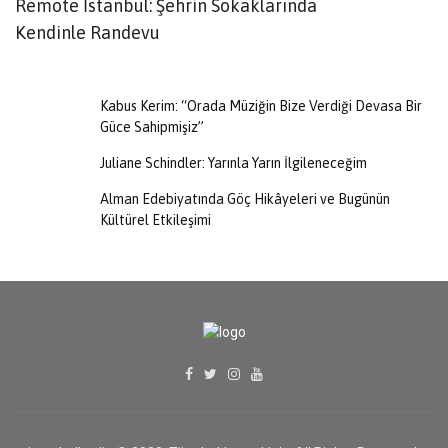
Remote İstanbul: Şehrin Sokaklarında
B
Kendinle Randevu
Kabus Kerim: “Orada Müziğin Bize Verdiği Devasa Bir
Güce Sahipmişiz”
Juliane Schindler: Yarınla Yarın İlgileneceğim
Alman Edebiyatında Göç Hikâyeleri ve Bugünün
Kültürel Etkileşimi