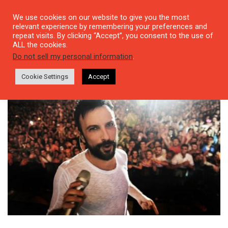
We use cookies on our website to give you the most
relevant experience by remembering your preferences and
repeat visits. By clicking “Accept”, you consent to the use of
ALL the cookies.
Tag: Türkçe Pop
Do not sell my personal information
.
Cookie Settings
Accept