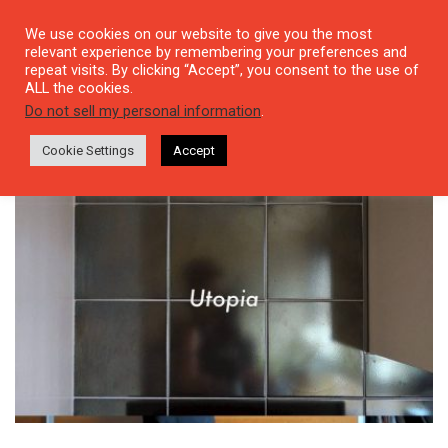
We use cookies on our website to give you the most
relevant experience by remembering your preferences and
repeat visits. By clicking “Accept”, you consent to the use of
ALL the cookies.
Tag: Unheimlich
Do not sell my personal information
.
Cookie Settings
Accept