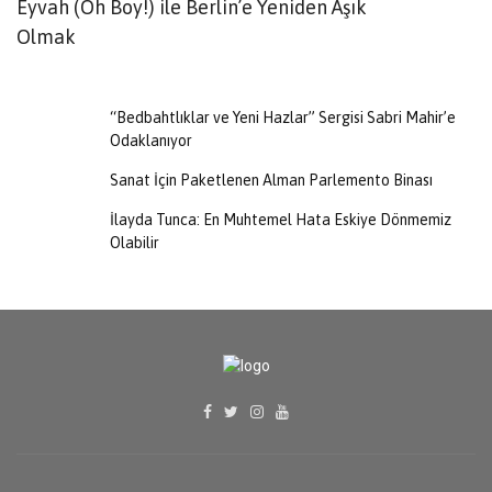
Eyvah (Oh Boy!) ile Berlin’e Yeniden Âşık
S
Olmak
M
“Bedbahtlıklar ve Yeni Hazlar” Sergisi Sabri Mahir’e
Odaklanıyor
Sanat İçin Paketlenen Alman Parlemento Binası
İlayda Tunca: En Muhtemel Hata Eskiye Dönmemiz
Olabilir