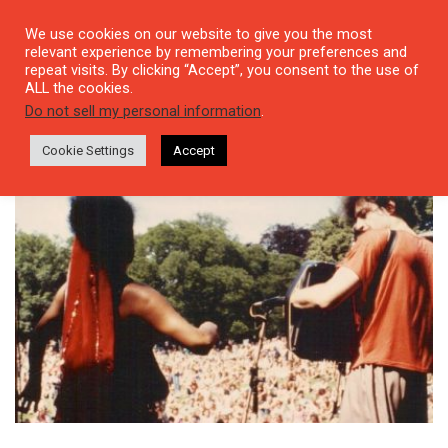
We use cookies on our website to give you the most
relevant experience by remembering your preferences and
repeat visits. By clicking “Accept”, you consent to the use of
ALL the cookies.
Tag: Yarınistan
Do not sell my personal information
.
Cookie Settings
Accept