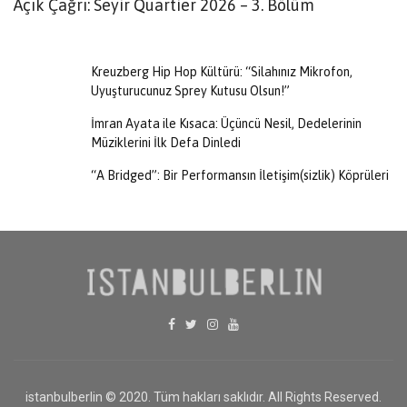
Açık Çağrı: Seyir Quartier 2026 – 3. Bölüm
R
Kreuzberg Hip Hop Kültürü: “Silahınız Mikrofon,
Uyuşturucunuz Sprey Kutusu Olsun!”
İmran Ayata ile Kısaca: Üçüncü Nesil, Dedelerinin
Müziklerini İlk Defa Dinledi
“A Bridged”: Bir Performansın İletişim(sizlik) Köprüleri
istanbulberlin © 2020. Tüm hakları saklıdır. All Rights Reserved.