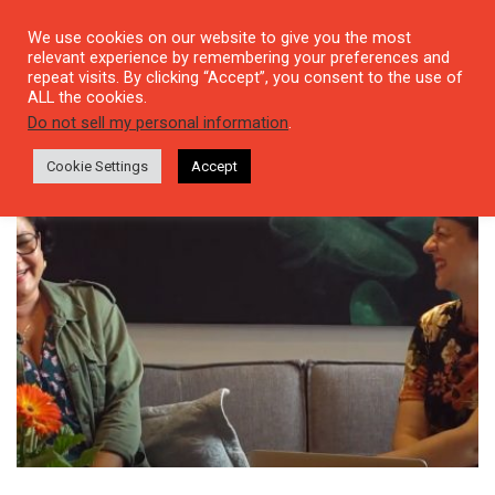
We use cookies on our website to give you the most
relevant experience by remembering your preferences and
repeat visits. By clicking “Accept”, you consent to the use of
ALL the cookies.
Tag: #gastarbeitergroove
Do not sell my personal information
.
Cookie Settings
Accept