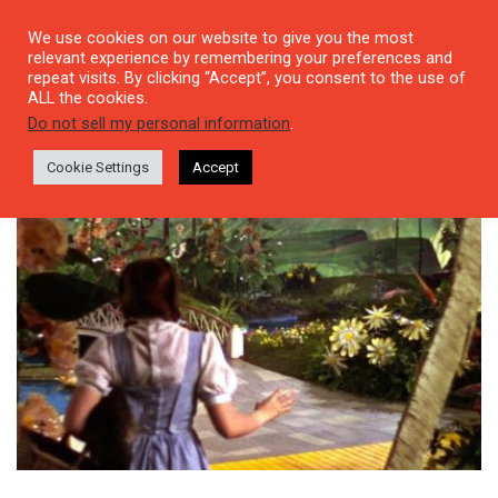
We use cookies on our website to give you the most
relevant experience by remembering your preferences and
repeat visits. By clicking “Accept”, you consent to the use of
ALL the cookies.
Tag: İkinci Hayat
Do not sell my personal information
.
Cookie Settings
Accept