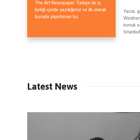
The Art Newspaper Türkiye ile iş
birliği içinde yazdığımız ve ilk olarak
Yazar, 
burada yayınlanan bu ...
Weidner 
konuk s
İstanbul
Latest News