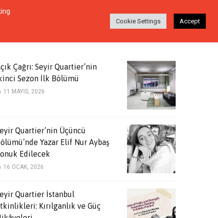
king
Login
Ara
EŞI
HAKKINDA
TR
Cookie Settings
Accept
çık Çağrı: Seyir Quartier’nin
kinci Sezon İlk Bölümü
11 MAYIS, 2026
eyir Quartier’nin Üçüncü
ölümü’nde Yazar Elif Nur Aybaş
onuk Edilecek
16 OCAK, 2026
eyir Quartier İstanbul
tkinlikleri: Kırılganlık ve Güç
ikâyeleri