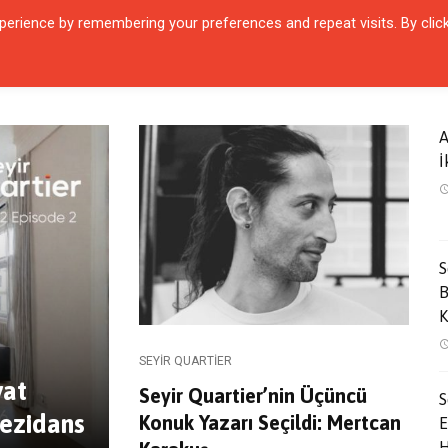
erience by remembering your preferences and repeat visits. By clic
QUARTIER
ŞEHIRLER
KARŞILAŞMALAR
ZAMANIN İÇINDEN
SÖYL
A
İ
S
B
K
SEYIR QUARTIER
yat
Seyir Quartier’nin Üçüncü
S
Rezidans
Konuk Yazarı Seçildi: Mertcan
E
H