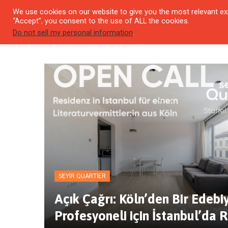
We use cookies on our website to give you the most relevant exp
SEYIR 
“Accept”, you consent to the use of ALL the cookies.
Do not sell my personal information
.
SEYIR QUARTIER
Açık Çağrı: Köln’den Bir Edebi
Profesyoneli için İstanbul’da 