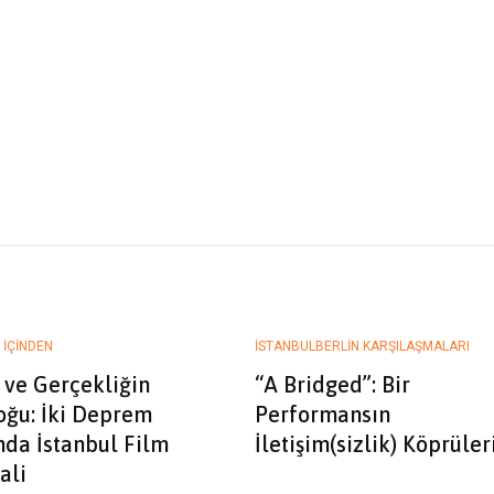
 İÇINDEN
ISTANBULBERLIN KARŞILAŞMALARI
 ve Gerçekliğin
“A Bridged”: Bir
oğu: İki Deprem
Performansın
nda İstanbul Film
İletişim(sizlik) Köprüler
ali